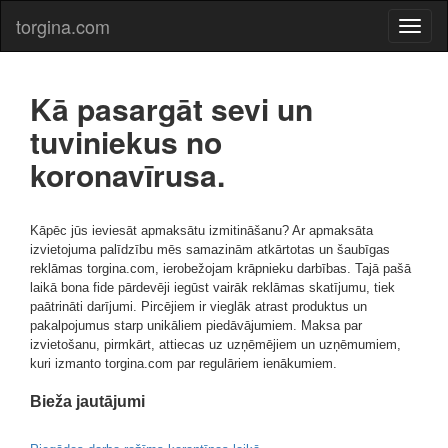
torgina.com
Kā pasargāt sevi un
tuviniekus no
koronavīrusa.
Kāpēc jūs ieviesāt apmaksātu izmitināšanu? Ar apmaksāta
izvietojuma palīdzību mēs samazinām atkārtotas un šaubīgas
reklāmas torgina.com, ierobežojam krāpnieku darbības. Tajā pašā
laikā bona fide pārdevēji iegūst vairāk reklāmas skatījumu, tiek
paātrināti darījumi. Pircējiem ir vieglāk atrast produktus un
pakalpojumus starp unikāliem piedāvājumiem. Maksa par
izvietošanu, pirmkārt, attiecas uz uzņēmējiem un uzņēmumiem,
kuri izmanto torgina.com par regulāriem ienākumiem.
Bieža jautājumi