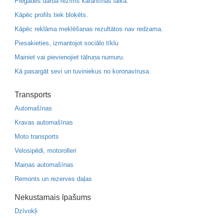
Piegādes darba režīms karantīnas laikā.
Kāpēc profils tiek bloķēts.
Kāpēc reklāma meklēšanas rezultātos nav redzama.
Piesakieties, izmantojot sociālo tīklu
Mainiet vai pievienojiet tālruņa numuru.
Kā pasargāt sevi un tuviniekus no koronavīrusa.
Transports
Automašīnas
Kravas automašīnas
Moto transports
Velosipēdi, motorolleri
Maiņas automašīnas
Remonts un rezerves daļas
Nekustamais īpašums
Dzīvokļi