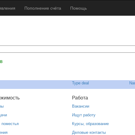
явления
Пополнение счёта
Помощь
 в
Type deal
Nam
ижимость
Работа
ры
Вакансии
дачи
Ищут работу
, поместья
Курсы, образование
ения
Деловые контакты