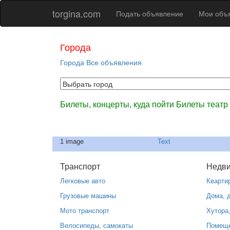
torgina.com
Подать объявление
Мои объ
Города
Города
Все объявления
Билеты, концерты, куда пойти Билеты театр
1 image
Text
Транспорт
Недв
Легковые авто
Кварти
Грузовые машины
Дома, 
Мото транспорт
Хутора
Велосипеды, самокаты
Помещ