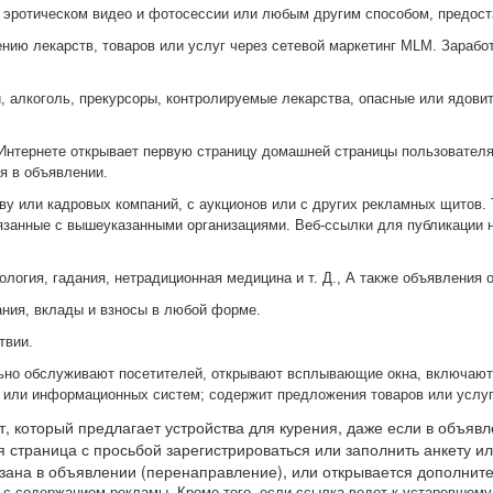
, эротическом видео и фотосессии или любым другим способом, предост
ию лекарств, товаров или услуг через сетевой маркетинг MLM. Заработ
, алкоголь, прекурсоры, контролируемые лекарства, опасные или ядови
Интернете открывает первую страницу домашней страницы пользователя.
я в объявлении.
тву или кадровых компаний, с аукционов или с других рекламных щитов.
вязанные с вышеуказанными организациями. Веб-ссылки для публикации 
ология, гадания, нетрадиционная медицина и т. Д., А также объявления о
ания, вклады и взносы в любой форме.
твии.
льно обслуживают посетителей, открывают всплывающие окна, включают
 или информационных систем; содержит предложения товаров или услуг,
т, который предлагает устройства для курения, даже если в объя
я страница с просьбой зарегистрироваться или заполнить анкету ил
азана в объявлении (перенаправление), или открывается дополнит
н с содержанием рекламы. Кроме того, если ссылка ведет к устаревшем