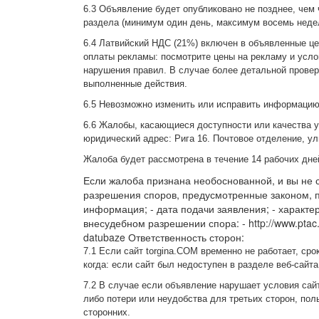
6.3 Объявление будет опубликовано не позднее, чем
раздела (минимум один день, максимум восемь неде
6.4 Латвийский НДС (21%) включен в объявленные це
оплаты рекламы: посмотрите цены на рекламу и усло
нарушения правил. В случае более детальной прове
выполненные действия.
6.5 Невозможно изменить или исправить информацию
6.6 Жалобы, касающиеся доступности или качества ус
юридический адрес: Рига 16. Почтовое отделение, ули
Жалоба будет рассмотрена в течение 14 рабочих дней
Если жалоба признана необоснованной, и вы не 
разрешения споров, предусмотренные законом, п
информация; - дата подачи заявления; - характ
внесудебном разрешении спора: - http://www.ptac.gov
datubaze Ответственность сторон:
7.1 Если сайт torgina.COM временно не работает, с
когда: если сайт был недоступен в разделе веб-сайт
7.2 В случае если объявление нарушает условия сайт
либо потери или неудобства для третьих сторон, пол
сторонних.