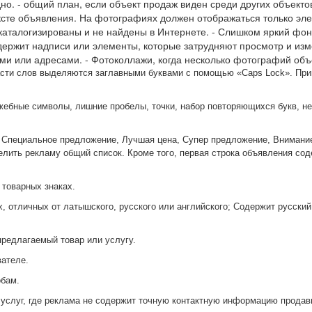
видно. - общий план, если объект продаж виден среди других объек
ксте объявления. На фотографиях должен отображаться только эле
аталогизированы и не найдены в Интернете. - Слишком яркий фон,
держит надписи или элементы, которые затрудняют просмотр и изм
ыми или адресами. - Фотоколлажи, когда несколько фотографий объ
 части слов выделяются заглавными буквами с помощью «Caps Lock». Пр
жебные символы, лишние пробелы, точки, набор повторяющихся букв, не
, Специальное предложение, Лучшая цена, Супер предложение, Внимание
лить рекламу общий список. Кроме того, первая строка объявления со
 товарных знаках.
 отличных от латышского, русского или английского; Содержит русский 
предлагаемый товар или услугу.
вателе.
бам.
услуг, где реклама не содержит точную контактную информацию продав