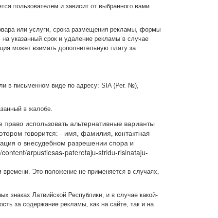
тся пользователем и зависит от выбранного вами
товара или услуги, срока размещения рекламы, формы
 на указанный срок и удаление рекламы в случае
ация может взимать дополнительную плату за
и в письменном виде по адресу: SIA (Рег. №),
азанный в жалобе.
те право использовать альтернативные варианты
тором говорится: - имя, фамилия, контактная
рмация о внесудебном разрешении спора и
ontent/arpustiesas-pateretaju-stridu-risinataju-
м времени. Это положение не применяется в случаях,
ых знаках Латвийской Республики, и в случае какой-
ть за содержание рекламы, как на сайте, так и на