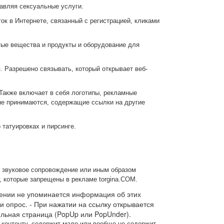
авляя сексуальные услуги.
ок в Интернете, связанный с регистрацией, кликами
тые вещества и продукты и оборудование для
 Разрешено связывать, который открывает веб-
 Также включает в себя логотипы, рекламные
не принимаются, содержащие ссылки на другие
 татуировках и пирсинге.
 звуковое сопровождение или иным образом
 которые запрещены в рекламе torgina.COM.
влении не упоминается информация об этих
и опрос. - При нажатии на ссылку открывается
ельная страница (PopUp или PopUnder).
у контенту, содержит мало или вообще не содержит