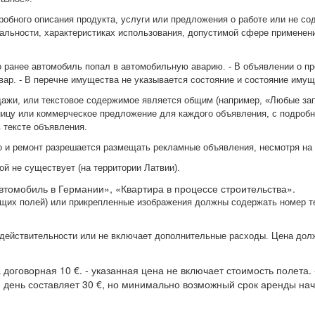
робного описания продукта, услуги или предложения о работе или не со
нальности, характеристиках использования, допустимой сфере применени
то ранее автомобиль попал в автомобильную аварию. - В объявлении о п
вар. - В перечне имущества не указывается состояние и состояние иму
дажи, или текстовое содержимое является общим (например, «Любые зап
ницу или коммерческое предложение для каждого объявления, с подроб
 тексте объявления.
во и ремонт разрешается размещать рекламные объявления, несмотря на 
ой не существует (на территории Латвии).
втомобиль в Германии», «Квартира в процессе строительства».
ющих полей) или прикрепленные изображения должны содержать номер т
т действительности или не включает дополнительные расходы. Цена дол
договорная 10 €. - указанная цена не включает стоимость полета. 
 день составляет 30 €, но минимально возможный срок аренды нач