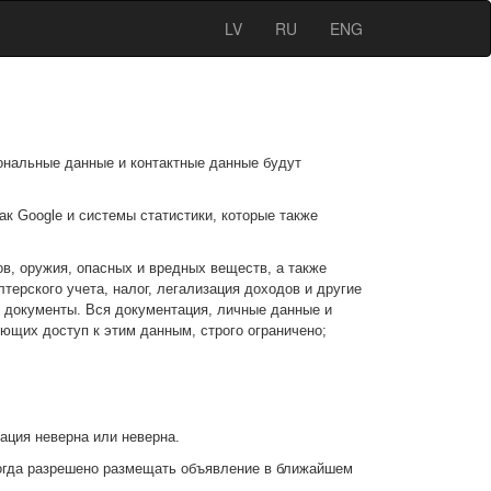
LV
RU
ENG
ональные данные и контактные данные будут
ак Google и системы статистики, которые также
в, оружия, опасных и вредных веществ, а также
ерского учета, налог, легализация доходов и другие
 документы. Вся документация, личные данные и
щих доступ к этим данным, строго ограничено;
ация неверна или неверна.
тогда разрешено размещать объявление в ближайшем