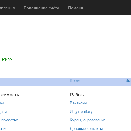
явления
Пополнение счёта
Помощь
 Риге
Время
Им
ижимость
Работа
ры
Вакансии
дачи
Ищут работу
, поместья
Курсы, образование
ения
Деловые контакты