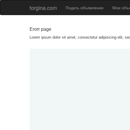
torgina.com
Подать объявление
Мои объ
Erorr page
Lorem ipsum dolor sit amet, consectetur adipisicing elit, s