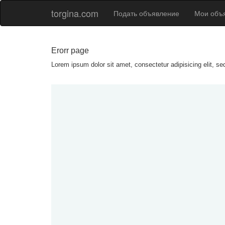
torgina.com
Подать объявление
Мои объ
Erorr page
Lorem ipsum dolor sit amet, consectetur adipisicing elit, s