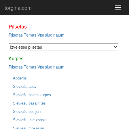
torgina.com
Pilsētas
Pilsētas
Tēmas
Visi sludinajumi
Kurpes
Pilsētas
Tēmas
Visi sludinajumi
Apģērbs
Sieviešu apavi
Sieviešu baleta kurpes
Sieviešu basainītes
Sieviešu botiljoni
Sieviešu īsie zābaki
Sieviešu mokasīni