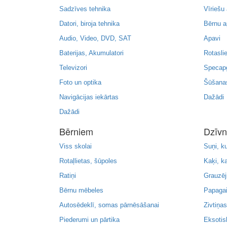
Sadzīves tehnika
Vīriešu
Datori, biroja tehnika
Bērnu a
Audio, Video, DVD, SAT
Apavi
Baterijas, Akumulatori
Rotaslie
Televizori
Specapģ
Foto un optika
Šūšanas
Navigācijas iekārtas
Dažādi
Dažādi
Bērniem
Dzīvn
Viss skolai
Suņi, k
Rotaļlietas, šūpoles
Kaķi, k
Ratiņi
Grauzēj
Bērnu mēbeles
Papagaiļ
Autosēdeklī, somas pārnēsāšanai
Zivtiņas
Piederumi un pārtika
Eksotis