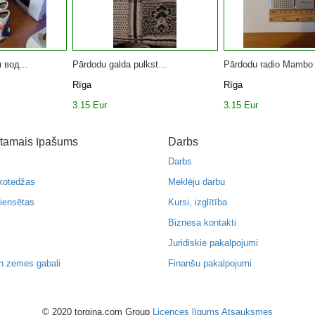
 вод...
Pārdodu galda pulkst...
Pārdodu radio Mambo 
Rīga
Rīga
3.15 Eur
3.15 Eur
tamais īpašums
Darbs
i
Darbs
kotedžas
Meklēju darbu
iensētas
Kursi, izglītība
Biznesa kontakti
Juridiskie pakalpojumi
n zemes gabali
Finanšu pakalpojumi
© 2020 torgina.com Group
Licences līgums
Atsauksmes