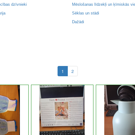
cības dzīvnieki
Mēslošanas līdzekļi un ķīmiskās vi
rija
Sēklas un stādi
Dažādi
1
2