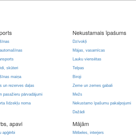
ports
Nekustamais īpašums
šīnas
Dzīvokļi
 automašīnas
Mājas, vasarnīcas
ansports
Lauku viensētas
di, skūteri
Telpas
šīnas maiņa
Biroji
 un rezerves daļas
Zeme un zemes gabali
n pasažieru pārvadājumi
Mežs
rta līdzekļu noma
Nekustamo īpašumu pakalpojumi
Dažādi
bs, apavi
Mājām
u apģērbi
Mēbeles, interjers