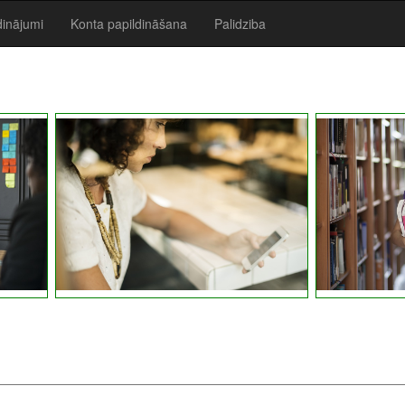
dinājumi
Konta papildināšana
Palidziba