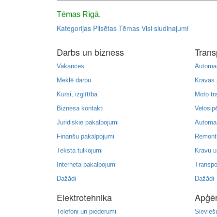
Tēmas Rīgā.
Kategorijas
Pilsētas
Tēmas
Visi sludinajumi
Darbs un bizness
Trans
Vakances
Automa
Meklē darbu
Kravas
Kursi, izglītība
Moto tr
Biznesa kontakti
Velosipē
Juridiskie pakalpojumi
Automa
Finanšu pakalpojumi
Remonts
Teksta tulkojumi
Kravu u
Interneta pakalpojumi
Transpo
Dažādi
Dažādi
Elektrotehnika
Apģēr
Telefoni un piederumi
Sievieš