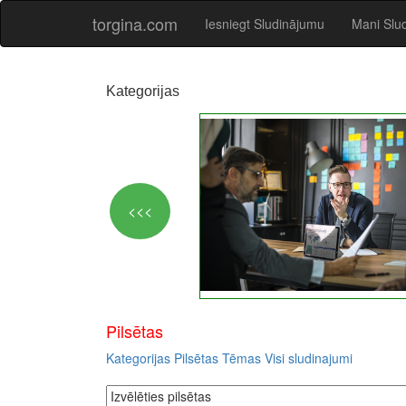
torgina.com
Iesniegt Sludinājumu
Mani Slu
Kategorijas
Pilsētas
Kategorijas
Pilsētas
Tēmas
Visi sludinajumi