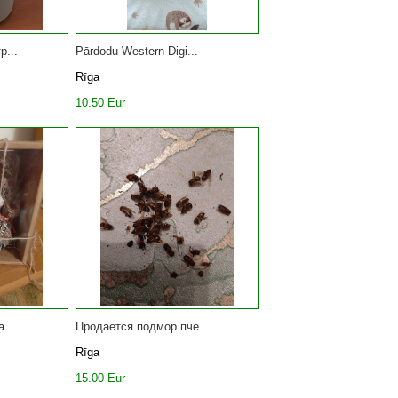
р...
Pārdodu Western Digi...
Rīga
10.50 Eur
...
Продается подмор пче...
Rīga
15.00 Eur