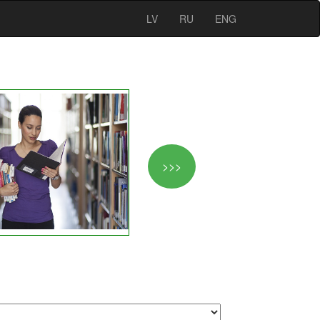
LV
RU
ENG