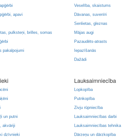
 apģērbi
Veselība, skaistums
pģērbi, apavi
Dāvanas, suvenīri
Senlietas, gleznas
tas, pulksteņi, brilles, somas
Mājas augi
ērbi
Pazaudēts-atrasts
 pakalpojumi
Iepazīšanās
Dažādi
ieki
Lauksaimniecība
ucēni
Lopkopība
aķēni
Putnkopība
i
Zivju rūpniecība
i un putni
Lauksaimniecības darbi
, akvāriji
Lauksaimniecības tehnika
ki dzīvnieki
Dārzeņu un dārzkopība