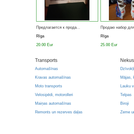
Предлагается к прода...
Продаю набор для
Rīga
Rīga
20.00 Eur
25.00 Eur
Transports
Nekus
Automašīnas
Dzīvokļ
Kravas automašīnas
Mājas, 
Moto transports
Lauku v
Velosipēdi, motorolleri
Telpas
Maiņas automašīnas
Biroji
Remonts un rezerves daļas
Zeme u